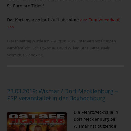
5,- Euro pro Ticket!
Der Kartenvorverkauf läuft ab sofort:
>>> Zum Vorverkauf
<<<
Dieser Beitrag wurde am
2. August 2019
unter
Veranstaltungen
veröffentlicht. Schlagwörter:
David Wilken
,
Jens Tietze
,
Niels
Schmidt
,
PSP Boxing
.
23.03.2019: Wismar / Dorf Mecklenburg –
PSP veranstaltet in der Boxhochburg
Die Mehrzweckhalle in
Dorf Mecklenburg bei
Wismar hat dutzende