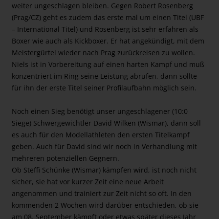
weiter ungeschlagen bleiben. Gegen Robert Rosenberg
(Prag/CZ) geht es zudem das erste mal um einen Titel (UBF
– International Titel) und Rosenberg ist sehr erfahren als
Boxer wie auch als Kickboxer. Er hat angekündigt, mit dem
Meistergürtel wieder nach Prag zurückreisen zu wollen.
Niels ist in Vorbereitung auf einen harten Kampf und muß
konzentriert im Ring seine Leistung abrufen, dann sollte
für ihn der erste Titel seiner Profilaufbahn möglich sein.
Noch einen Sieg benötigt unser ungeschlagener (10:0
Siege) Schwergewichtler David Wilken (Wismar), dann soll
es auch für den Modellathleten den ersten Titelkampf
geben. Auch für David sind wir noch in Verhandlung mit
mehreren potenziellen Gegnern.
Ob Steffi Schünke (Wismar) kämpfen wird, ist noch nicht
sicher, sie hat vor kurzer Zeit eine neue Arbeit
angenommen und trainiert zur Zeit nicht so oft. In den
kommenden 2 Wochen wird darüber entschieden, ob sie
am 08. September kämpft oder etwas später dieses Jahr