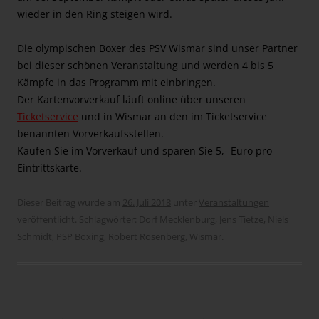
wieder in den Ring steigen wird.
Die olympischen Boxer des PSV Wismar sind unser Partner
bei dieser schönen Veranstaltung und werden 4 bis 5
Kämpfe in das Programm mit einbringen.
Der Kartenvorverkauf läuft online über unseren
Ticketservice
und in Wismar an den im Ticketservice
benannten Vorverkaufsstellen.
Kaufen Sie im Vorverkauf und sparen Sie 5,- Euro pro
Eintrittskarte.
Dieser Beitrag wurde am
26. Juli 2018
unter
Veranstaltungen
veröffentlicht. Schlagwörter:
Dorf Mecklenburg
,
Jens Tietze
,
Niels
Schmidt
,
PSP Boxing
,
Robert Rosenberg
,
Wismar
.