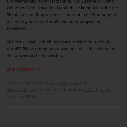
Die Walmehalle bietet Platz für ca. 450 Zuschauer – eine
kleine und feine Location. Durch diese kompakte Nähe der
Sitzplätze zum Ring wird es sicher eine tolle Stimmung in
der Halle geben und für alle ein stimmungsvoller
Boxabend.
Sichern sie sich schnell ihre Karten! Wir haben definitiv
nur 450 Plätze und gehen davon aus, dass diese in kurzer
Zeit ausverkauft sein werden.
Zum Ticketservice
.
Dieser Beitrag wurde am
26. September 2019
unter
Veranstaltungen
veröffentlicht. Schlagwörter:
Korbach
,
mario
jassmann
,
PSP Boxing
.