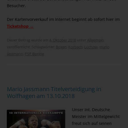
Besucher.
Der Kartenvorverkauf im Internet beginnt ab sofort hier im
Ticketshop →
Dieser Beitrag wurde am
4. Oktober 2018
unter
Allgemein
veröffentlicht. Schlagwörter:
Boxen
,
Korbach
,
Lüchow
,
mario
jassmann
,
PSP Boxing
.
Mario Jassmann Titelverteidigung in
Wolfhagen am 13.10.2018
Unser Int. Deutsche
Meister im Mittelgewicht
freut sich auf seinen