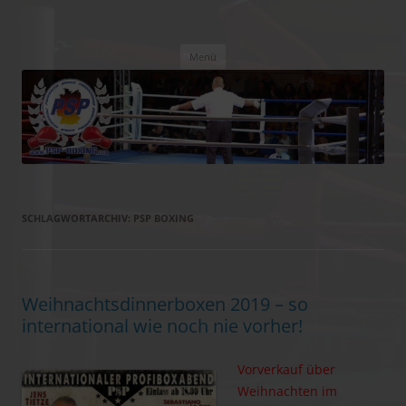
PSP Boxing
Box-Promotion
Zum
Menü
Inhalt
springen
SCHLAGWORTARCHIV:
PSP BOXING
Weihnachtsdinnerboxen 2019 – so
international wie noch nie vorher!
Vorverkauf über
Weihnachten im