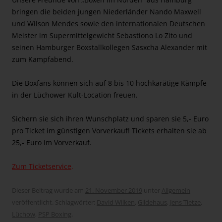
bringen die beiden jungen Niederländer Nando Maxwell
und Wilson Mendes sowie den internationalen Deutschen
Meister im Supermittelgewicht Sebastiono Lo Zito und
seinen Hamburger Boxstallkollegen Sasxcha Alexander mit
zum Kampfabend.
Die Boxfans können sich auf 8 bis 10 hochkarätige Kämpfe
in der Lüchower Kult-Location freuen.
Sichern sie sich ihren Wunschplatz und sparen sie 5,- Euro
pro Ticket im günstigen Vorverkauf! Tickets erhalten sie ab
25,- Euro im Vorverkauf.
Zum Ticketservice
.
Dieser Beitrag wurde am
21. November 2019
unter
Allgemein
veröffentlicht. Schlagwörter:
David Wilken
,
Gildehaus
,
Jens Tietze
,
Lüchow
,
PSP Boxing
.