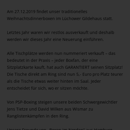
Am 27.12.2019 findet unser traditionelles
Weihnachtsdinnerboxen im Lüchower Gildehaus statt.
Letztes Jahr waren wir restlos ausverkauft und deshalb
werden wir dieses Jahr eine Neuerung einführen.
Alle Tischplätze werden nun nummeriert verkauft – das
bedeutet in der Praxis – jeder Boxfan, der eine
Sitzplatzkarte kauft, hat auch GARANTIERT seinen Sitzplatz!
Die Tische direkt am Ring sind nun 5,- Euro pro Platz teurer
als die Tische etwas weiter hinten im Saal. Jeder
entscheidet für sich, wo er sitzen möchte.
Von PSP-Boxing steigen unsere beiden Schwergewichtler
Jens Tietze und David Wilken aus Wismar zu
Ranglistenkämpfen in den Ring.
Unsere Freunde von „Boxen im Norden“ aus Hamburg