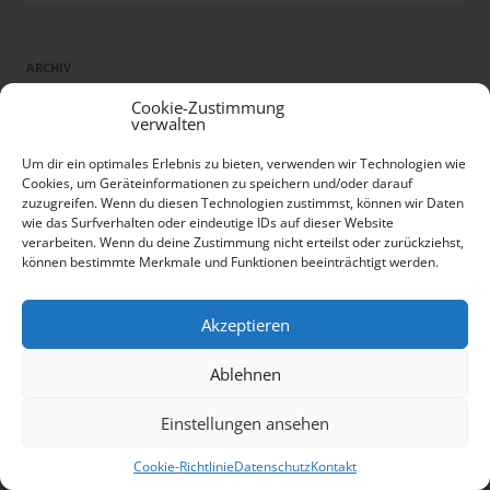
ARCHIV
Cookie-Zustimmung
Archiv
verwalten
Um dir ein optimales Erlebnis zu bieten, verwenden wir Technologien wie
Cookies, um Geräteinformationen zu speichern und/oder darauf
zuzugreifen. Wenn du diesen Technologien zustimmst, können wir Daten
KATEGORIEN
wie das Surfverhalten oder eindeutige IDs auf dieser Website
verarbeiten. Wenn du deine Zustimmung nicht erteilst oder zurückziehst,
Allgemein
können bestimmte Merkmale und Funktionen beeinträchtigt werden.
Veranstaltungen
Akzeptieren
TAGS
Ablehnen
Bintou Schmill
BDF
Einstellungen ansehen
Alexander Runde
Artur Gaserjan
Boxen
cloppenburg
boxeb
Christian Lewandowski
David Wilken
Danny Giebenhain
Dariusz Polmanski
Cookie-Richtlinie
Datenschutz
Kontakt
Denis Liebau
Delphi Showpalast
Dima Weimer