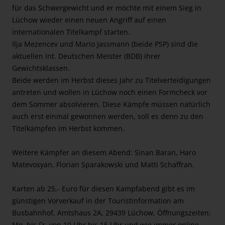
für das Schwergewicht und er möchte mit einem Sieg in
Lüchow wieder einen neuen Angriff auf einen
internationalen Titelkampf starten.
Ilja Mezencev und Mario Jassmann (beide PSP) sind die
aktuellen Int. Deutschen Meister (BDB) ihrer
Gewichtsklassen.
Beide werden im Herbst dieses Jahr zu Titelverteidigungen
antreten und wollen in Lüchow noch einen Formcheck vor
dem Sommer absolvieren. Diese Kämpfe müssen natürlich
auch erst einmal gewonnen werden, soll es denn zu den
Titelkämpfen im Herbst kommen.
Weitere Kämpfer an diesem Abend: Sinan Baran, Haro
Matevosyan, Florian Sparakowski und Matti Schaffran.
Karten ab 25,- Euro für diesen Kampfabend gibt es im
günstigen Vorverkauf in der Touristinformation am
Busbahnhof, Amtshaus 2A, 29439 Lüchow, Öffnungszeiten:
Mo. bis Fr. von 10 Uhr bis 15 Uhr und wie immer online