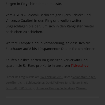
Siegen in Folge hinnehmen musste.
Vom AGON – Boxstall Berlin steigen Björn Schicke und
Vincenzo Gualteri in den Ring und wollen weiter
ungeschlagen bleiben, um sich in den Ranglisten weiter
nach oben zu schieben.
Weitere Kämpfe sind in Verhandlung, so dass sich die
Zuschauer auf 8 bis 10 spannende Duelle freuen können.
Kaufen sie ihre Karten im günstigen Vorverkauf und
sparen sie 5,- Euro pro Karte in unserem
Ticketshop →
Dieser Beitrag wurde am
14. Februar 2019
unter
Veranstaltungen
veröffentlicht. Schlagwörter:
David Wilken
,
Jens Tietze
,
Niels
Schmidt
,
PSP Boxing
,
Universal Boxing Federation
,
Wismar
.