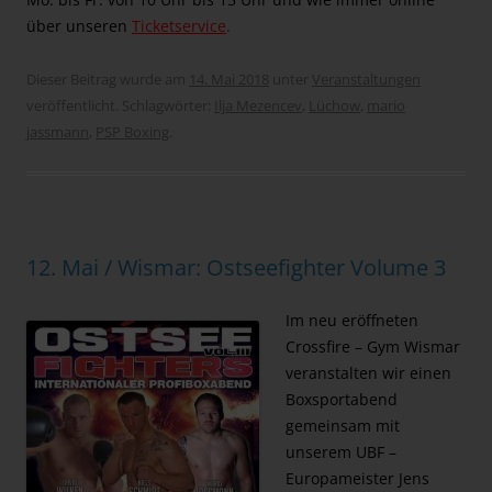
über unseren
Ticketservice
.
Dieser Beitrag wurde am
14. Mai 2018
unter
Veranstaltungen
veröffentlicht. Schlagwörter:
Ilja Mezencev
,
Lüchow
,
mario
jassmann
,
PSP Boxing
.
12. Mai / Wismar: Ostseefighter Volume 3
Im neu eröffneten
Crossfire – Gym Wismar
veranstalten wir einen
Boxsportabend
gemeinsam mit
unserem UBF –
Europameister Jens