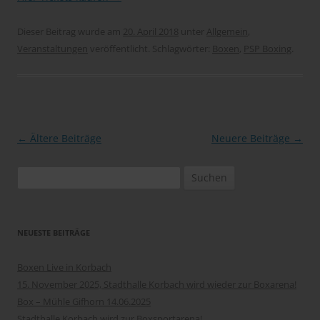
Dieser Beitrag wurde am
20. April 2018
unter
Allgemein
,
Veranstaltungen
veröffentlicht. Schlagwörter:
Boxen
,
PSP Boxing
.
Beitragsnavigation
←
Ältere Beiträge
Neuere Beiträge
→
Suchen
nach:
NEUESTE BEITRÄGE
Boxen Live in Korbach
15. November 2025, Stadthalle Korbach wird wieder zur Boxarena!
Box – Mühle Gifhorn 14.06.2025
Stadthalle Korbach wird zur Boxsportarena!