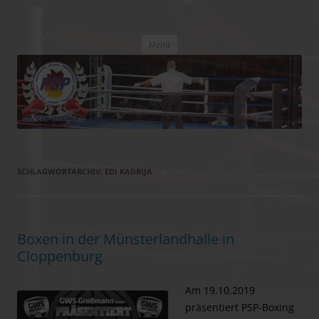
PSP Boxing
Box-Promotion
Zum
Menü
Inhalt
springen
SCHLAGWORTARCHIV:
EDI KADRIJA
Boxen in der Münsterlandhalle in
Cloppenburg
Am 19.10.2019
präsentiert PSP-Boxing