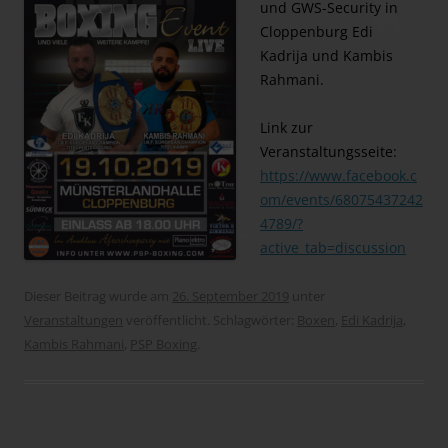
und GWS-Security in
Cloppenburg Edi
Kadrija und Kambis
Rahmani.
Link zur
Veranstaltungsseite:
https://www.facebook.c
om/events/68075437242
4789/?
active_tab=discussion
Dieser Beitrag wurde am
26. September 2019
unter
Veranstaltungen
veröffentlicht. Schlagwörter:
Boxen
,
Edi Kadrija
,
Kambis Rahmani
,
PSP Boxing
.