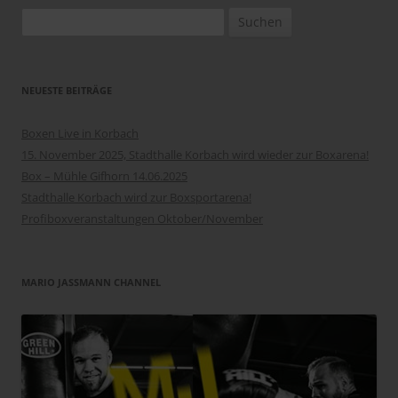
Suchen
nach:
NEUESTE BEITRÄGE
Boxen Live in Korbach
15. November 2025, Stadthalle Korbach wird wieder zur Boxarena!
Box – Mühle Gifhorn 14.06.2025
Stadthalle Korbach wird zur Boxsportarena!
Profiboxveranstaltungen Oktober/November
MARIO JASSMANN CHANNEL