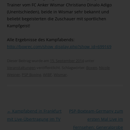
Trainer vom FC Anker Wismar Christiano Dinalo Adigo
(Unentschieden), beide in Wismar sehr bekannt und
beliebt begeisterten die Zuschauer mit sportlichen
Kampfgeist!
Alle Ergebnisse des Kampfabends:
http://boxrec.com/show_display.php?show_id=699169
Dieser Beitrag wurde am
15. September 2014
unter
Veranstaltungen
veröffentlicht. Schlagwörter:
Boxen
,
Nicole
Wesner
,
PSP Boxing
,
WIBF
,
Wismar
.
Beitragsnavigation
←
Kampfabend in Frankfurt
PSP-Boxteam-Germany zum
mit Live-Übertragung im TV
ersten Mal Live im
Fernsehen: Generalprobe