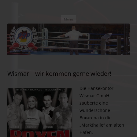
PSP Boxing
Box-Promotion
Zum
Menü
Inhalt
springen
Wismar – wir kommen gerne wieder!
Die Hansekontor
Wismar GmbH.
zauberte eine
wunderschöne
Boxarena in die
„Markthalle“ am alten
Hafen.