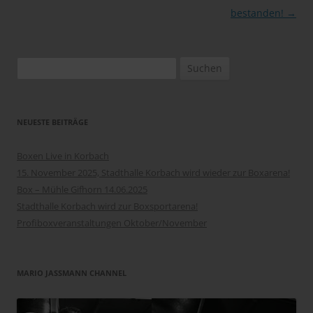
bestanden!
→
Suchen
nach:
NEUESTE BEITRÄGE
Boxen Live in Korbach
15. November 2025, Stadthalle Korbach wird wieder zur Boxarena!
Box – Mühle Gifhorn 14.06.2025
Stadthalle Korbach wird zur Boxsportarena!
Profiboxveranstaltungen Oktober/November
MARIO JASSMANN CHANNEL