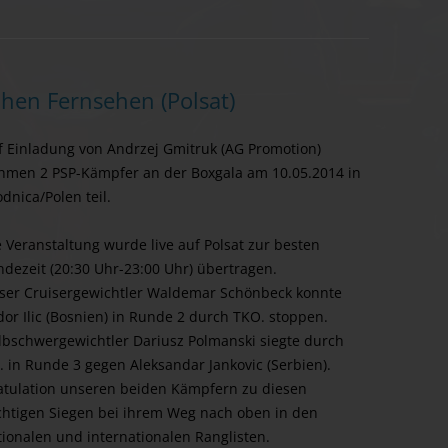
chen Fernsehen (Polsat)
f Einladung von Andrzej Gmitruk (AG Promotion)
hmen 2 PSP-Kämpfer an der Boxgala am 10.05.2014 in
dnica/Polen teil.
e Veranstaltung wurde live auf Polsat zur besten
ndezeit (20:30 Uhr-23:00 Uhr) übertragen.
ser Cruisergewichtler Waldemar Schönbeck konnte
dor Ilic (Bosnien) in Runde 2 durch TKO. stoppen.
lbschwergewichtler Dariusz Polmanski siegte durch
. in Runde 3 gegen Aleksandar Jankovic (Serbien).
atulation unseren beiden Kämpfern zu diesen
chtigen Siegen bei ihrem Weg nach oben in den
tionalen und internationalen Ranglisten.