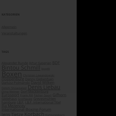
KATEGORIEN
Allgemein
Veranstaltungen
TAGS
BDF
Alexander Runde
Artur Gaserjan
Bintou Schmill
boxeb
Boxen
Christian Lewandowski
cloppenburg
Danny Giebenhain
David Wilken
Dariusz Polmanski
Denis Liebau
Delphi Showpalast
Dorf Mecklenburg
Dima Weimer
Eurosport
Gifhorn
Frank Rill
Fächer-Sport
Gildehaus
Grevesmühlen
Greifswald
hamburg
I.B.F.
I.B.F. International Titel
Ilja Mezencev
International-Boxing-Forum
Korbach
Jens Tietze
Kühlungsborn