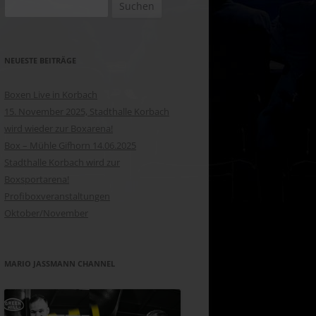
Suchen
nach:
NEUESTE BEITRÄGE
Boxen Live in Korbach
15. November 2025, Stadthalle Korbach
wird wieder zur Boxarena!
Box – Mühle Gifhorn 14.06.2025
Stadthalle Korbach wird zur
Boxsportarena!
Profiboxveranstaltungen
Oktober/November
MARIO JASSMANN CHANNEL