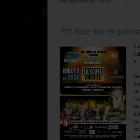
SCHLAGWORTARCHIV:
POLSAT
PSP-Boxer live im polnis
Au
na
Bro
Di
Se
Un
To
Ha
KO
Gr
wi
na