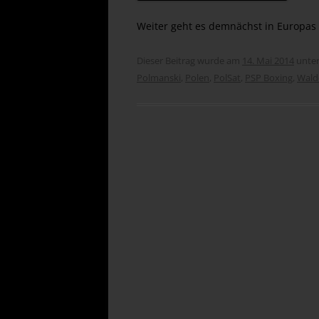
Weiter geht es demnächst in Europas
Dieser Beitrag wurde am
14. Mai 2014
unte
Polmanski
,
Polen
,
PolSat
,
PSP Boxing
,
Wald