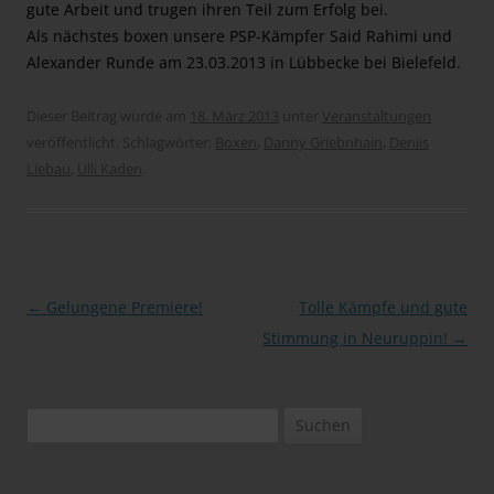
gute Arbeit und trugen ihren Teil zum Erfolg bei.
Als nächstes boxen unsere PSP-Kämpfer Said Rahimi und
Alexander Runde am 23.03.2013 in Lübbecke bei Bielefeld.
Dieser Beitrag wurde am
18. März 2013
unter
Veranstaltungen
veröffentlicht. Schlagwörter:
Boxen
,
Danny Griebnhain
,
Deniis
Liebau
,
Ulli Kaden
.
Beitragsnavigation
←
Gelungene Premiere!
Tolle Kämpfe und gute
Stimmung in Neuruppin!
→
Suchen
nach: