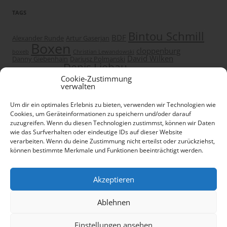
TAGS
Bintou Schmill
BDF
Alexander Runde
Artur Gaserjan
Boxen
cloppenburg
boxeb
Christian Lewandowski
David Wilken
Danny Giebenhain
Dariusz Polmanski
Denis Liebau
Delphi Showpalast
Dima Weimer
Eurosport
Gifhorn
Dorf Mecklenburg
Frank Rill
Fächer-Sport
Cookie-Zustimmung
Gildehaus
Grevesmühlen
hamburg
I.B.F.
Greifswald
verwalten
Ilja Mezencev
I.B.F. International Titel
Korbach
Jens Tietze
International-Boxing-Forum
Um dir ein optimales Erlebnis zu bieten, verwenden wir Technologien wie
mario jassmann
Lüchow
Kühlungsborn
Neuruppin
Cookies, um Geräteinformationen zu speichern und/oder darauf
Nicole Wesner
Niels Schmidt
PSP
Profiboxen
PSP Boxing
zuzugreifen. Wenn du diesen Technologien zustimmst, können wir Daten
Steffi Schünke
Schwerin
Uelzen
wie das Surfverhalten oder eindeutige IDs auf dieser Website
Wismar
verarbeiten. Wenn du deine Zustimmung nicht erteilst oder zurückziehst,
Ulli Kaden
WBF
Verena Kaiser
können bestimmte Merkmale und Funktionen beeinträchtigt werden.
Akzeptieren
Stolz präsentiert von WordPress
Ablehnen
RECHTLICHES
Einstellungen ansehen
Impressum