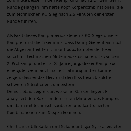
zu Minute besser in den Kampf und nach 2 Dritteln der 1.
Runde gelangen ihm harte Kopf-Körperkombinationen, die
zum technischen KO-Sieg nach 2,5 Minuten der ersten
Runde führten.
Als Fazit dieses Kampfabends stehen 2 KO-Siege unserer
Kämpfer und die Erkenntnis, dass Danny Giebenhain noch
die Abgeklärtheit fehlt, unorthodox kämpfende Boxer
sofort mit technischen Mitteln auszuschalten. Es war sein
2. Profikampf und er ist 23 Jahre jung, dieser Kampf war
eine gute, wenn auch harte Erfahrung und er konnte
zeigen, dass er das Herz und den Biss besitzt, solche
schweren Situationen zu meistern!
Denis Liebau zeigte klar, wo seine Stärken liegen. Er
analysiert den Boxer in den ersten Minuten des Kampfes,
um dann mit technisch sauberen und kontrollierten
Kombinationen zum Sieg zu kommen.
Cheftrainer Ulli Kaden und Sekundant Igor Syrota leisteten