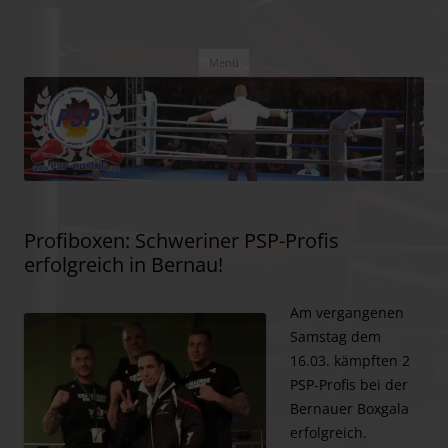
PSP Boxing
Box-Promotion
Zum
Menü
Inhalt
springen
Profiboxen: Schweriner PSP-Profis
erfolgreich in Bernau!
Am vergangenen
Samstag dem
16.03. kämpften 2
PSP-Profis bei der
Bernauer Boxgala
erfolgreich.